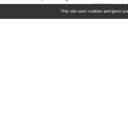
repos dans ce cadre où il fait bon vivr
This site uses cookies and gives you