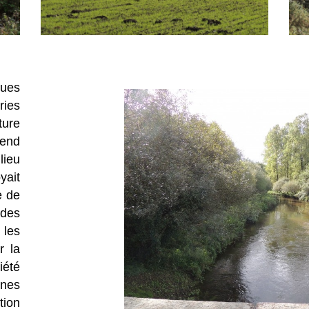
ques
ries
ture
rend
lieu
yait
e de
des
 les
r la
été
nes
tion