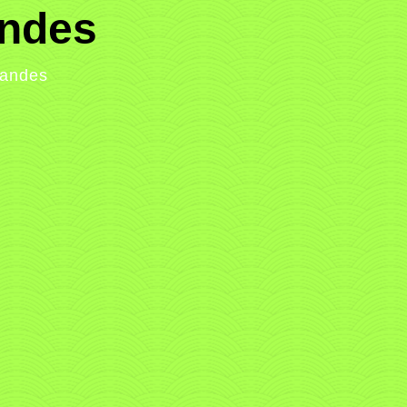
andes
landes